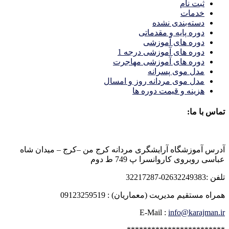
ثبت نام
خدمات
دسته‌بندی نشده
دوره پایه و مقدماتی
دوره های آموزشی
دوره های آموزشی درجه 1
دوره های آموزشی مهاجرت
مدل موی پسرانه
مدل موی مردانه روز و امسال
هزینه و قیمت دوره ها
تماس با ما:
آدرس آموزشگاه آرایشگری مردانه کرج من –کرج – میدان شاه
عباسی روبروی کاروانسرا پ 749 ط دوم
تلفن :02632249383-32217287
همراه مستقیم مدیریت (معماریان) : 09123259519
E-Mail :
info@karajman.ir