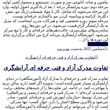
ماشین و شانه. آناتومی سر و صورت. شستشو و سشوارکشی اولیه.
مرحله دوم: دوره پیرایشگر درجه ۱ بعد از یادگیری اصول اولیه، وارد
این مرحله می‌شوید که شامل: کار با مواد شیمیایی (رنگ مو، مش،
دکلره). کراتینه و ویتامینه کردن مو. پاکسازی حرفه‌ای پوست.
مرحله سوم: دوره تخصصی فید و هیرکات مدرن اینجاست که تبدیل
به یک آرایشگر گران‌قیمت می‌شوید. در این دوره‌ها روی
سایه‌زنی‌های میلی‌متری، حالت‌دهی‌های حرفه‌ای و کار با تیغ تمرکز
می‌شود. آموزشگاه آرایشگری مردانه کرج من امکان برگزاری تمام
این دوره ها را از…
خواندن ادامه
21
دسامبر 2025
به‌دست
مدیریت
تفاوت مدرک آزاد و فنی حرفه ای آرایشگری
تفاوت مدرک فنی و حرفه‌ای با مدارک آزاد (آموزشگاهی) در دنیای
آرایشگری بسیار تعیین‌کننده است؛ به‌ویژه اگر قصد دارید سالن بزنید
یا مهاجرت کنید. در ادامه، این تفاوت‌ها را از جنبه‌های مختلف برایت
دسته‌بندی کرده‌ام: ۱. مدرک فنی و حرفه‌ای (رسمی و بین‌المللی)
این مدرک توسط «سازمان آموزش فنی و حرفه‌ای کشور» صادر
می‌شود و بالاترین سطح اعتبار را دارد. جواز کسب: تنها مدرکی
است که با آن می‌توانید برای تأسیس آرایشگاه یا آموزشگاه، پروانه