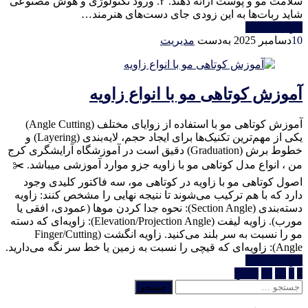
سلامت مو و پوست ارائه دهند. ۲. ورود تکنولوژی و هوش مصنوعی
شاید ربات‌ها به این زودی جای دست‌های هنرمند…
خواندن ادامه
10
دسامبر 2025
به‌دست
مدیریت
آموزش کوتاهی مو با انواع زاویه
آموزش کوتاهی مو با استفاده از زوایای مختلف (Angle Cutting)
یکی از مهم‌ترین تکنیک‌ها برای ایجاد حجم، لایه‌بندی (Layering) و
خطوط برش (Graduation) دقیق است در آموزشگاه آرایشگری کرج
من ، انواع مدل کوتاهی مو با زاویه جزو موارد آموزشی میباشد. ✂️
اصول کوتاهی مو با زاویه در کوتاهی مو، سه فاکتور کلیدی وجود
دارد که با هم ترکیب می‌شوند تا نتیجه نهایی را مشخص کنند: زاویه
دسته‌بندی (Section Angle): نحوه جدا کردن موها (عمودی، افقی یا
مورب). زاویه لیفت (Elevation/Projection Angle): زاویه‌ای که دسته
مو را نسبت به سر بلند می‌کنید. زاویه انگشت (Finger/Cutting
Angle): زاویه‌ای که قیچی را نسبت به زمین یا خط سر نگه می‌دارید.
خواندن ادامه
صفحه‌بندی
1
2
…
12
پسین
جستجو
نوشته‌ها
برای: