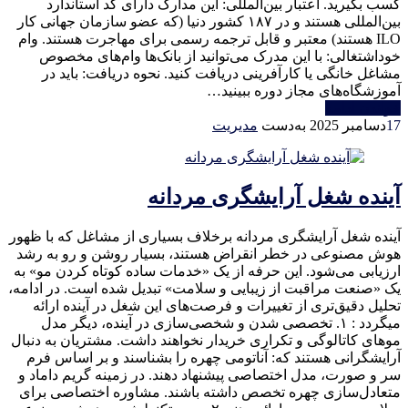
کسب بگیرید. اعتبار بین‌المللی: این مدارک دارای کد استاندارد
بین‌المللی هستند و در ۱۸۷ کشور دنیا (که عضو سازمان جهانی کار
ILO هستند) معتبر و قابل ترجمه رسمی برای مهاجرت هستند. وام
خوداشتغالی: با این مدرک می‌توانید از بانک‌ها وام‌های مخصوص
مشاغل خانگی یا کارآفرینی دریافت کنید. نحوه دریافت: باید در
آموزشگاه‌های مجاز دوره ببینید…
خواندن ادامه
17
دسامبر 2025
به‌دست
مدیریت
آینده شغل آرایشگری مردانه
آینده شغل آرایشگری مردانه برخلاف بسیاری از مشاغل که با ظهور
هوش مصنوعی در خطر انقراض هستند، بسیار روشن و رو به رشد
ارزیابی می‌شود. این حرفه از یک «خدمات ساده کوتاه کردن مو» به
یک «صنعت مراقبت از زیبایی و سلامت» تبدیل شده است. در ادامه،
تحلیل دقیق‌تری از تغییرات و فرصت‌های این شغل در آینده ارائه
میگردد : ۱. تخصصی شدن و شخصی‌سازی در آینده، دیگر مدل
موهای کاتالوگی و تکراری خریدار نخواهند داشت. مشتریان به دنبال
آرایشگرانی هستند که: آناتومی چهره را بشناسند و بر اساس فرم
سر و صورت، مدل اختصاصی پیشنهاد دهند. در زمینه گریم داماد و
متعادل‌سازی چهره تخصص داشته باشند. مشاوره اختصاصی برای