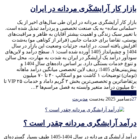
بازار كار آرايشكَرى مردانه در ايران
بازار کار آرایشگری مردانه در ایران طی سال‌های اخیر از یک
«سلمانی ساده» به یک صنعت تخصصی و پردرآمد تبدیل شده است.
با تغییر سبک زندگی و اهمیت بیشتر آقایان به ظاهر و مراقبت‌های
پوستی، تقاضا برای خدمات جانبی (فراتر از کوتاهی مو) به‌شدت
افزایش یافته است. در ادامه، جزئیات وضعیت این بازار در سال
1404 و چشم‌انداز 1405 آورده شده است: ۱. سطح درآمد و لاین‌های
سودآور درآمد یک آرایشگر در ایران به شدت به مهارت، محل سالن
و تنوع خدمات بستگی دارد. بر اساس داده‌های سال 1404 و
پیش‌بینی‌های 1405: ردیف لاین تخصصی میانگین درآمد ماهانه
(تومان) توضیحات ۱ کاشت مو و اسکالپ ۴۰ تا ۷۰ میلیون
پرتقاضاترین و تخصصی‌ترین بخش ۲ گریم داماد و خدمات VIP ۲۵ تا
۵۰ میلیون درآمد متغیر وابسته به فصل مراسم‌ها ۳…
خواندن ادامه
27
دسامبر 2025
به‌دست
مدیریت
درآمد آرایشگری مردانه چقدر است ؟
درآمد آرایشگری مردانه در سال 1404-1405 طیف بسیار گسترده‌ای