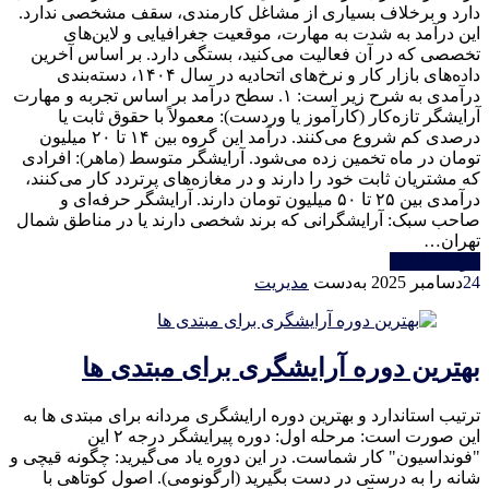
دارد و برخلاف بسیاری از مشاغل کارمندی، سقف مشخصی ندارد.
این درآمد به شدت به مهارت، موقعیت جغرافیایی و لاین‌های
تخصصی که در آن فعالیت می‌کنید، بستگی دارد. بر اساس آخرین
داده‌های بازار کار و نرخ‌های اتحادیه در سال ۱۴۰۴، دسته‌بندی
درآمدی به شرح زیر است: ۱. سطح درآمد بر اساس تجربه و مهارت
آرایشگر تازه‌کار (کارآموز یا وردست): معمولاً با حقوق ثابت یا
درصدی کم شروع می‌کنند. درآمد این گروه بین ۱۴ تا ۲۰ میلیون
تومان در ماه تخمین زده می‌شود. آرایشگر متوسط (ماهر): افرادی
که مشتریان ثابت خود را دارند و در مغازه‌های پرتردد کار می‌کنند،
درآمدی بین ۲۵ تا ۵۰ میلیون تومان دارند. آرایشگر حرفه‌ای و
صاحب سبک: آرایشگرانی که برند شخصی دارند یا در مناطق شمال
تهران…
خواندن ادامه
24
دسامبر 2025
به‌دست
مدیریت
بهترین دوره آرایشگری برای مبتدی ها
ترتیب استاندارد و بهترین دوره ارایشگری مردانه برای مبتدی ها به
این صورت است: مرحله اول: دوره پیرایشگر درجه ۲ این
"فونداسیون" کار شماست. در این دوره یاد می‌گیرید: چگونه قیچی و
شانه را به درستی در دست بگیرید (ارگونومی). اصول کوتاهی با