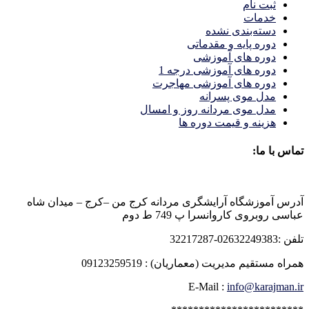
ثبت نام
خدمات
دسته‌بندی نشده
دوره پایه و مقدماتی
دوره های آموزشی
دوره های آموزشی درجه 1
دوره های آموزشی مهاجرت
مدل موی پسرانه
مدل موی مردانه روز و امسال
هزینه و قیمت دوره ها
تماس با ما:
آدرس آموزشگاه آرایشگری مردانه کرج من –کرج – میدان شاه
عباسی روبروی کاروانسرا پ 749 ط دوم
تلفن :02632249383-32217287
همراه مستقیم مدیریت (معماریان) : 09123259519
E-Mail :
info@karajman.ir