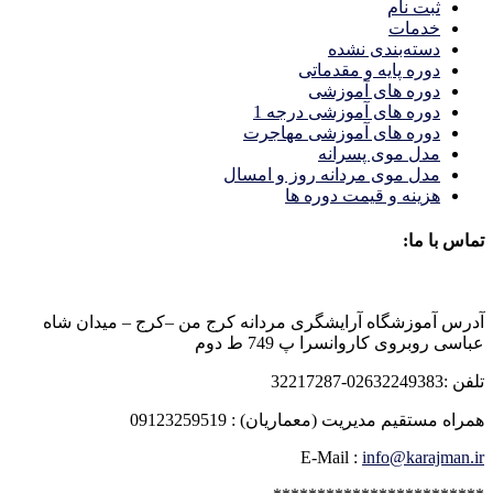
ثبت نام
خدمات
دسته‌بندی نشده
دوره پایه و مقدماتی
دوره های آموزشی
دوره های آموزشی درجه 1
دوره های آموزشی مهاجرت
مدل موی پسرانه
مدل موی مردانه روز و امسال
هزینه و قیمت دوره ها
تماس با ما:
آدرس آموزشگاه آرایشگری مردانه کرج من –کرج – میدان شاه
عباسی روبروی کاروانسرا پ 749 ط دوم
تلفن :02632249383-32217287
همراه مستقیم مدیریت (معماریان) : 09123259519
E-Mail :
info@karajman.ir