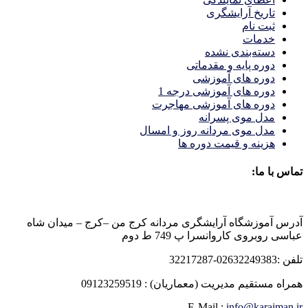
تاریخ آرایشگری
ثبت نام
خدمات
دسته‌بندی نشده
دوره پایه و مقدماتی
دوره های آموزشی
دوره های آموزشی درجه 1
دوره های آموزشی مهاجرت
مدل موی پسرانه
مدل موی مردانه روز و امسال
هزینه و قیمت دوره ها
تماس با ما:
آدرس آموزشگاه آرایشگری مردانه کرج من –کرج – میدان شاه
عباسی روبروی کاروانسرا پ 749 ط دوم
تلفن :02632249383-32217287
همراه مستقیم مدیریت (معماریان) : 09123259519
E-Mail :
info@karajman.ir