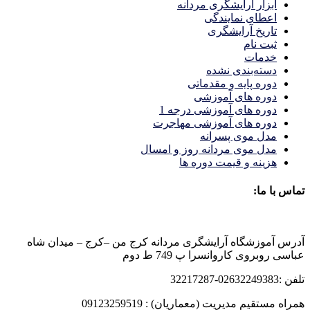
ابزار آرایشگری مردانه
اعطای نمایندگی
تاریخ آرایشگری
ثبت نام
خدمات
دسته‌بندی نشده
دوره پایه و مقدماتی
دوره های آموزشی
دوره های آموزشی درجه 1
دوره های آموزشی مهاجرت
مدل موی پسرانه
مدل موی مردانه روز و امسال
هزینه و قیمت دوره ها
تماس با ما:
آدرس آموزشگاه آرایشگری مردانه کرج من –کرج – میدان شاه
عباسی روبروی کاروانسرا پ 749 ط دوم
تلفن :02632249383-32217287
همراه مستقیم مدیریت (معماریان) : 09123259519