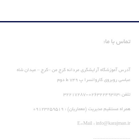
تماس با ما:
آدرس آموزشگاه آرایشگری مردانه کرج من –کرج – میدان شاه
عباسی روبروی کاروانسرا پ 749 ط دوم
تلفن :02632249383-32217287
همراه مستقیم مدیریت (معماریان) : 09123259519
E-Mail :
info@karajman.ir
************************