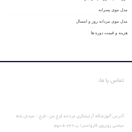
مدل موی پسرانه
مدل موی مردانه روز و امسال
هزینه و قیمت دوره ها
تماس با ما:
آدرس آموزشگاه آرایشگری مردانه کرج من –کرج – میدان شاه
عباسی روبروی کاروانسرا پ 749 ط دوم