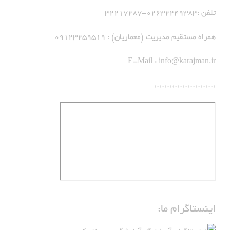
تلفن :02632249383-32217287
همراه مستقیم مدیریت (معماریان) : 09123259519
E-Mail :
info@karajman.ir
************************
اینستاگرام ما: