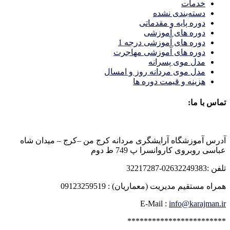
خدمات
دسته‌بندی نشده
دوره پایه و مقدماتی
دوره های آموزشی
دوره های آموزشی درجه 1
دوره های آموزشی مهاجرت
مدل موی پسرانه
مدل موی مردانه روز و امسال
هزینه و قیمت دوره ها
تماس با ما:
آدرس آموزشگاه آرایشگری مردانه کرج من –کرج – میدان شاه
عباسی روبروی کاروانسرا پ 749 ط دوم
تلفن :02632249383-32217287
همراه مستقیم مدیریت (معماریان) : 09123259519
E-Mail :
info@karajman.ir
************************