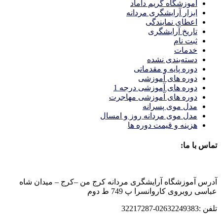
آموزشگاه گریم داماد
ابزار آرایشگری مردانه
اعطای نمایندگی
تاریخ آرایشگری
ثبت نام
خدمات
دسته‌بندی نشده
دوره پایه و مقدماتی
دوره های آموزشی
دوره های آموزشی درجه 1
دوره های آموزشی مهاجرت
مدل موی پسرانه
مدل موی مردانه روز و امسال
هزینه و قیمت دوره ها
تماس با ما:
آدرس آموزشگاه آرایشگری مردانه کرج من –کرج – میدان شاه
عباسی روبروی کاروانسرا پ 749 ط دوم
تلفن :02632249383-32217287