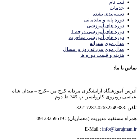
ثبت نام
خدمات
دسته‌بندی نشده
دوره پایه و مقدماتی
دوره های آموزشی
دوره های آموزشی درجه 1
دوره های آموزشی مهاجرت
مدل موی پسرانه
مدل موی مردانه روز و امسال
هزینه و قیمت دوره ها
تماس با ما:
آدرس آموزشگاه آرایشگری مردانه کرج من –کرج – میدان شاه
عباسی روبروی کاروانسرا پ 749 ط دوم
تلفن :02632249383-32217287
همراه مستقیم مدیریت (معماریان) : 09123259519
E-Mail :
info@karajman.ir