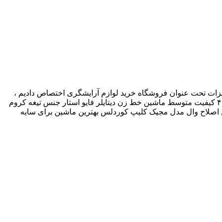
تجهیزات تحت عنوان فروشگاه خرید لوازم آرایشگری اختصاص دادیم ،
خواهشمند است در صورت هر گونه نیاز به اطلاعات بیشتر و یا برآورد قیمت روز با ما در تماس باشید.. شانه وال ۳ تکه سایز های ۱.۵ - ۳ - ۴.۵ کیفیت متوسط ماشین خط زن دیتایلر فایو استار جنس تیغه کروم
یه برق خانگی موتور ۷۲۰۰ کرم موی گتسبی در رنگ های قرمز سبز بنفش آبی طوسی نارنجی 75گرم ماشین اصلاح وال مدل مجیک کلیپ کوردلس بهترین ماشین برای سایه