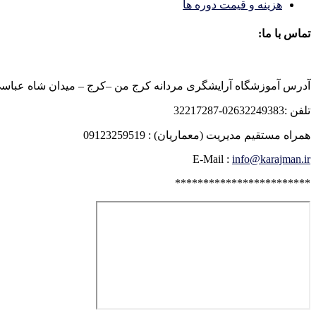
هزینه و قیمت دوره ها
تماس با ما:
آدرس آموزشگاه آرایشگری مردانه کرج من –کرج – میدان شاه عباسی روبرو
تلفن :02632249383-32217287
همراه مستقیم مدیریت (معماریان) : 09123259519
E-Mail :
info@karajman.ir
************************