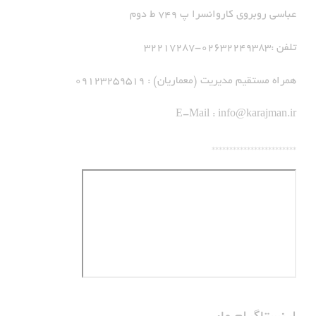
عباسی روبروی کاروانسرا پ 749 ط دوم
تلفن :02632249383-32217287
همراه مستقیم مدیریت (معماریان) : 09123259519
E-Mail :
info@karajman.ir
************************