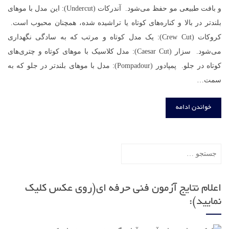
و بافت طبیعی مو حفظ می‌شود. آندرکات (Undercut): این مدل با موهای
بلندتر در بالا و کناره‌های کوتاه یا تراشیده شده، همچنان محبوب است.
کروکات (Crew Cut): یک مدل کوتاه و مرتب که به سادگی نگهداری
می‌شود. سزار (Caesar Cut): مدل کلاسیک با موهای کوتاه و چتری‌های
کوتاه در جلو. پمپادور (Pompadour): مدل با موهای بلندتر در جلو که به
سمت…
خواندن ادامه
جستجو
برای:
اعلام نتایج آزمون فنی حرفه ای(روی عکس کلیک
نمایید):