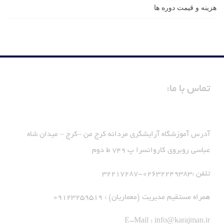
هزینه و قیمت دوره ها
تماس با ما:
آدرس آموزشگاه آرایشگری مردانه کرج من –کرج – میدان شاه
عباسی روبروی کاروانسرا پ 749 ط دوم
تلفن :02632249383-32217287
همراه مستقیم مدیریت (معماریان) : 09123259519
E-Mail :
info@karajman.ir