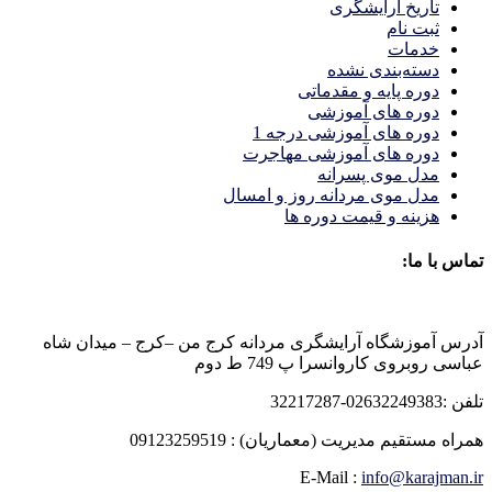
تاریخ آرایشگری
ثبت نام
خدمات
دسته‌بندی نشده
دوره پایه و مقدماتی
دوره های آموزشی
دوره های آموزشی درجه 1
دوره های آموزشی مهاجرت
مدل موی پسرانه
مدل موی مردانه روز و امسال
هزینه و قیمت دوره ها
تماس با ما:
آدرس آموزشگاه آرایشگری مردانه کرج من –کرج – میدان شاه
عباسی روبروی کاروانسرا پ 749 ط دوم
تلفن :02632249383-32217287
همراه مستقیم مدیریت (معماریان) : 09123259519
E-Mail :
info@karajman.ir