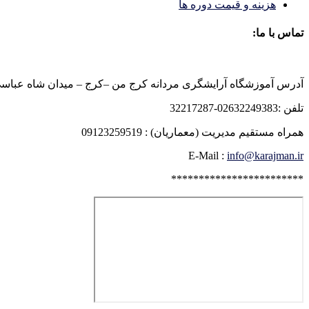
هزینه و قیمت دوره ها
تماس با ما:
آدرس آموزشگاه آرایشگری مردانه کرج من –کرج – میدان شاه عباسی روبرو
تلفن :02632249383-32217287
همراه مستقیم مدیریت (معماریان) : 09123259519
E-Mail :
info@karajman.ir
************************