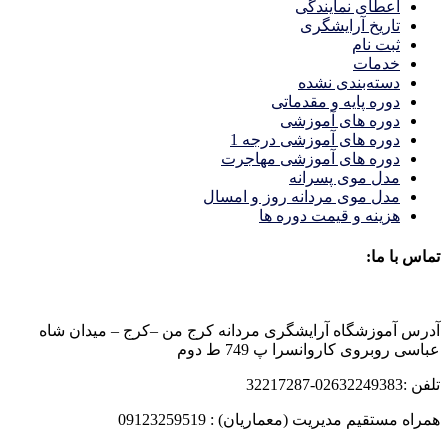
اعطای نمایندگی
تاریخ آرایشگری
ثبت نام
خدمات
دسته‌بندی نشده
دوره پایه و مقدماتی
دوره های آموزشی
دوره های آموزشی درجه 1
دوره های آموزشی مهاجرت
مدل موی پسرانه
مدل موی مردانه روز و امسال
هزینه و قیمت دوره ها
تماس با ما:
آدرس آموزشگاه آرایشگری مردانه کرج من –کرج – میدان شاه
عباسی روبروی کاروانسرا پ 749 ط دوم
تلفن :02632249383-32217287
همراه مستقیم مدیریت (معماریان) : 09123259519