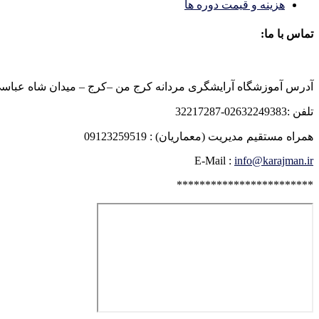
هزینه و قیمت دوره ها
تماس با ما:
آدرس آموزشگاه آرایشگری مردانه کرج من –کرج – میدان شاه عباسی روبرو
تلفن :02632249383-32217287
همراه مستقیم مدیریت (معماریان) : 09123259519
E-Mail :
info@karajman.ir
************************