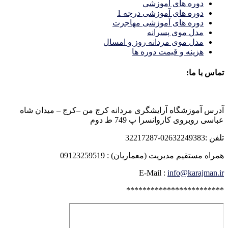
دوره های آموزشی
دوره های آموزشی درجه 1
دوره های آموزشی مهاجرت
مدل موی پسرانه
مدل موی مردانه روز و امسال
هزینه و قیمت دوره ها
تماس با ما:
آدرس آموزشگاه آرایشگری مردانه کرج من –کرج – میدان شاه
عباسی روبروی کاروانسرا پ 749 ط دوم
تلفن :02632249383-32217287
همراه مستقیم مدیریت (معماریان) : 09123259519
E-Mail :
info@karajman.ir
************************