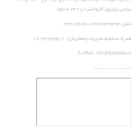
عباسی روبروی کاروانسرا پ 749 ط دوم
تلفن :02632249383-32217287
همراه مستقیم مدیریت (معماریان) : 09123259519
E-Mail :
info@karajman.ir
************************