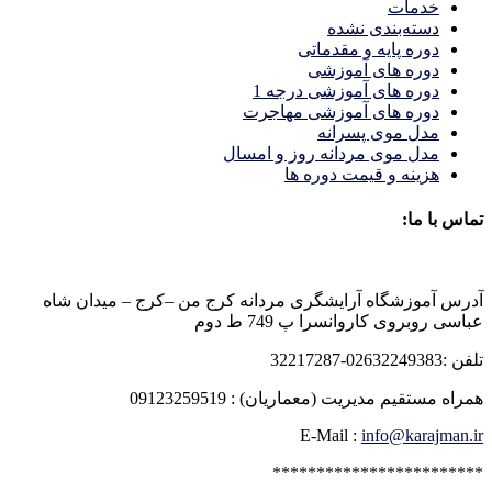
خدمات
دسته‌بندی نشده
دوره پایه و مقدماتی
دوره های آموزشی
دوره های آموزشی درجه 1
دوره های آموزشی مهاجرت
مدل موی پسرانه
مدل موی مردانه روز و امسال
هزینه و قیمت دوره ها
تماس با ما:
آدرس آموزشگاه آرایشگری مردانه کرج من –کرج – میدان شاه
عباسی روبروی کاروانسرا پ 749 ط دوم
تلفن :02632249383-32217287
همراه مستقیم مدیریت (معماریان) : 09123259519
E-Mail :
info@karajman.ir
************************