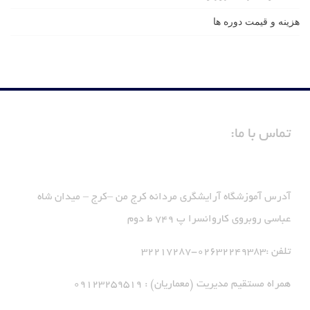
هزینه و قیمت دوره ها
تماس با ما:
آدرس آموزشگاه آرایشگری مردانه کرج من –کرج – میدان شاه
عباسی روبروی کاروانسرا پ 749 ط دوم
تلفن :02632249383-32217287
همراه مستقیم مدیریت (معماریان) : 09123259519