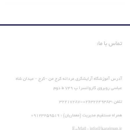
تماس با ما:
آدرس آموزشگاه آرایشگری مردانه کرج من –کرج – میدان شاه
عباسی روبروی کاروانسرا پ 749 ط دوم
تلفن :02632249383-32217287
همراه مستقیم مدیریت (معماریان) : 09123259519
E-Mail :
info@karajman.ir