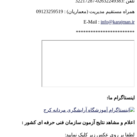
تلفن :02632249383-32217287
همراه مستقیم مدیریت (معماریان) : 09123259519
E-Mail :
info@karajman.ir
************************
اینستاگرام ما:
اعلام و مشاهد نتایج آزمون سازمان فنی حرفه ای کشور :
لطفا بر روی عکس زیر کلیک نمایید: