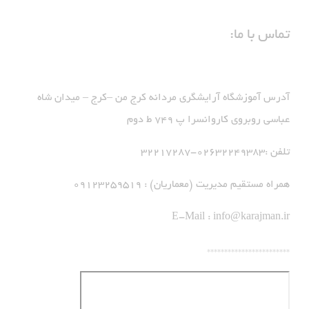
تماس با ما:
آدرس آموزشگاه آرایشگری مردانه کرج من –کرج – میدان شاه
عباسی روبروی کاروانسرا پ 749 ط دوم
تلفن :02632249383-32217287
همراه مستقیم مدیریت (معماریان) : 09123259519
E-Mail :
info@karajman.ir
************************