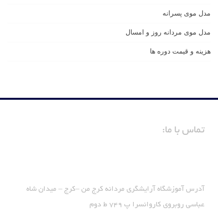
مدل موی پسرانه
مدل موی مردانه روز و امسال
هزینه و قیمت دوره ها
تماس با ما:
آدرس آموزشگاه آرایشگری مردانه کرج من –کرج – میدان شاه
عباسی روبروی کاروانسرا پ 749 ط دوم