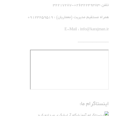
تلفن :02632249383-32217287
همراه مستقیم مدیریت (معماریان) : 09123259519
E-Mail :
info@karajman.ir
************************
اینستاگرام ما: