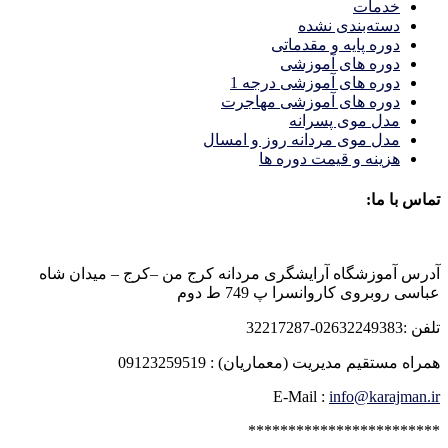
خدمات
دسته‌بندی نشده
دوره پایه و مقدماتی
دوره های آموزشی
دوره های آموزشی درجه 1
دوره های آموزشی مهاجرت
مدل موی پسرانه
مدل موی مردانه روز و امسال
هزینه و قیمت دوره ها
تماس با ما:
آدرس آموزشگاه آرایشگری مردانه کرج من –کرج – میدان شاه
عباسی روبروی کاروانسرا پ 749 ط دوم
تلفن :02632249383-32217287
همراه مستقیم مدیریت (معماریان) : 09123259519
E-Mail :
info@karajman.ir
************************