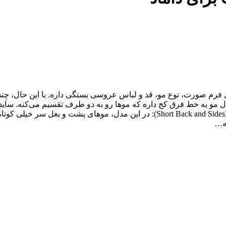
فرم صورت، نوع مو، قد و لباس عروسی بستگی داره. با این حال، چند 
دی دارن: مدل‌های کلاسیک ساید پارت (Side Part): این مدل مو یه خط فرق کج داره که موها رو به 
مناسبه و یه ظاهر رسمی و آراسته به داماد می‌ده. پشت و بغل کوتاه ( Back and Sides
نه…