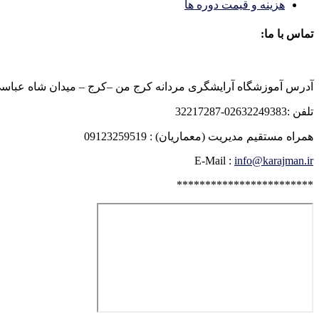
هزینه و قیمت دوره ها
تماس با ما:
آدرس آموزشگاه آرایشگری مردانه کرج من –کرج – میدان شاه عباسی روبرو
تلفن :02632249383-32217287
همراه مستقیم مدیریت (معماریان) : 09123259519
E-Mail :
info@karajman.ir
************************