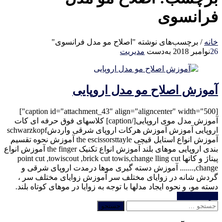
فرانسوی
خانه
/
برچسب‌های نوشته "اصلاح مو مدل فرانسوی"
26
نوامبر 2018
به‌دست
مدیریت
آموزش اصلاح مو مدل اروپایی
[caption id="attachment_43" align="aligncenter" width="500"]
آموزش مدل موی اروپایی[/caption] کلاسهای فوق حرفه ای کات
اروپایی آموزش آموزش هرکات اروپای شرقی واردشschwarzkopf
آموزش انواع استایل قیچی the escissorsttayle آموزش نحوه تقسیم
بندی اروپایی موهای بلند آموزش انواع تکنیک the finger آموزش انواع
پیتاژ و کاتها point cut ,towiscout ,brick cut towis,change lling cut
change,....... آموزش دسته گیری موها درمدت اروپای شرقی و
گردش شانه در زوایای مختلف سر آموزش زوایای مختلف سر ،
دسته مو، و نحوه ایجاد مدلها با توجه به زوایا در موهای کوتاه بلند.
خواندن ادامه
جستجو
برای: