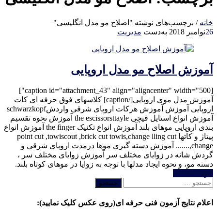
خانه
/
برچسب‌های نوشته "اصلاح مو مدل انگلیسی"
26
نوامبر 2018
به‌دست
مدیریت
آموزش اصلاح مو مدل اروپایی
[caption id="attachment_43" align="aligncenter" width="500"]
آموزش مدل موی اروپایی[/caption] کلاسهای فوق حرفه ای کات
اروپایی آموزش آموزش هرکات اروپای شرقی واردشschwarzkopf
آموزش انواع استایل قیچی the escissorsttayle آموزش نحوه تقسیم
بندی اروپایی موهای بلند آموزش انواع تکنیک the finger آموزش انواع
پیتاژ و کاتها point cut ,towiscout ,brick cut towis,change lling cut
change,....... آموزش دسته گیری موها درمدت اروپای شرقی و
گردش شانه در زوایای مختلف سر آموزش زوایای مختلف سر ،
دسته مو، و نحوه ایجاد مدلها با توجه به زوایا در موهای کوتاه بلند.
خواندن ادامه
جستجو
برای:
اعلام نتایج آزمون فنی حرفه ای(روی عکس کلیک نمایید):