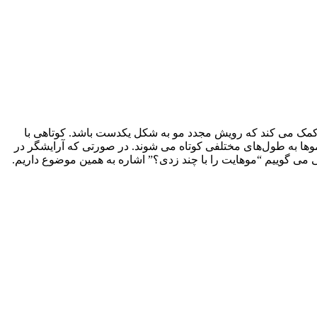
 دهید. در واقع این کار کمک می کند که رویش مجدد مو به شکل یکدست باشد. کوتاهی با
ر اینجا موها به طول‌های مختلفی کوتاه می شوند. در صورتی که آرایشگر در
ه کند ممکن است نتیجه چیزی عجیب و غریب و ناخوشایند شود. گرید یا شماره ماشین (Grade) در واقع وقتی می گوییم “موهایت را با چند زدی؟” اشاره به همین موضوع داریم.