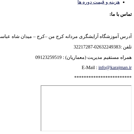
هزینه و قیمت دوره ها
تماس با ما:
آدرس آموزشگاه آرایشگری مردانه کرج من –کرج – میدان شاه عباسی روبرو
تلفن :02632249383-32217287
همراه مستقیم مدیریت (معماریان) : 09123259519
E-Mail :
info@karajman.ir
************************