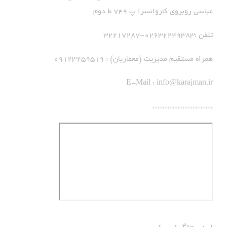
عباسی روبروی کاروانسرا پ 749 ط دوم
تلفن :02632249383-32217287
همراه مستقیم مدیریت (معماریان) : 09123259519
E-Mail :
info@karajman.ir
************************