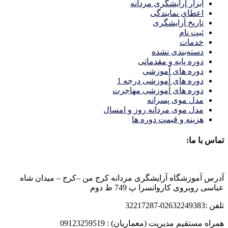
ابزار آرایشگری مردانه
اعطای نمایندگی
تاریخ آرایشگری
ثبت نام
خدمات
دسته‌بندی نشده
دوره پایه و مقدماتی
دوره های آموزشی
دوره های آموزشی درجه 1
دوره های آموزشی مهاجرت
مدل موی پسرانه
مدل موی مردانه روز و امسال
هزینه و قیمت دوره ها
تماس با ما:
آدرس آموزشگاه آرایشگری مردانه کرج من –کرج – میدان شاه
عباسی روبروی کاروانسرا پ 749 ط دوم
تلفن :02632249383-32217287
همراه مستقیم مدیریت (معماریان) : 09123259519