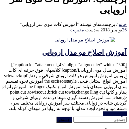
اروپایی
خانه
/
برچسب‌های نوشته "آموزش کات موی سر اروپایی"
26
نوامبر 2018
به‌دست
مدیریت
آموزش اصلاح مو مدل اروپایی
[caption id="attachment_43" align="aligncenter" width="500"]
آموزش مدل موی اروپایی[/caption] کلاسهای فوق حرفه ای کات
اروپایی آموزش آموزش هرکات اروپای شرقی واردشschwarzkopf
آموزش انواع استایل قیچی the escissorsttayle آموزش نحوه تقسیم
بندی اروپایی موهای بلند آموزش انواع تکنیک the finger آموزش انواع
پیتاژ و کاتها point cut ,towiscout ,brick cut towis,change lling cut
change,....... آموزش دسته گیری موها درمدت اروپای شرقی و
گردش شانه در زوایای مختلف سر آموزش زوایای مختلف سر ،
دسته مو، و نحوه ایجاد مدلها با توجه به زوایا در موهای کوتاه بلند.
خواندن ادامه
جستجو
برای: