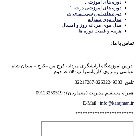
دوره های آموزشی
دوره های آموزشی درجه 1
دوره های آموزشی مهاجرت
مدل موی پسرانه
مدل موی مردانه روز و امسال
هزینه و قیمت دوره ها
تماس با ما:
آدرس آموزشگاه آرایشگری مردانه کرج من –کرج – میدان شاه
عباسی روبروی کاروانسرا پ 749 ط دوم
تلفن :02632249383-32217287
همراه مستقیم مدیریت (معماریان) : 09123259519
E-Mail :
info@karajman.ir
************************