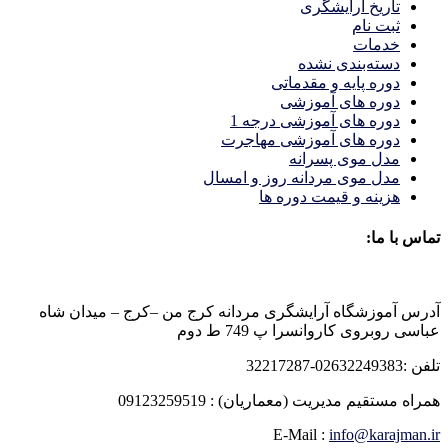
تاریخ آرایشگری
ثبت نام
خدمات
دسته‌بندی نشده
دوره پایه و مقدماتی
دوره های آموزشی
دوره های آموزشی درجه 1
دوره های آموزشی مهاجرت
مدل موی پسرانه
مدل موی مردانه روز و امسال
هزینه و قیمت دوره ها
تماس با ما:
آدرس آموزشگاه آرایشگری مردانه کرج من –کرج – میدان شاه
عباسی روبروی کاروانسرا پ 749 ط دوم
تلفن :02632249383-32217287
همراه مستقیم مدیریت (معماریان) : 09123259519
E-Mail :
info@karajman.ir