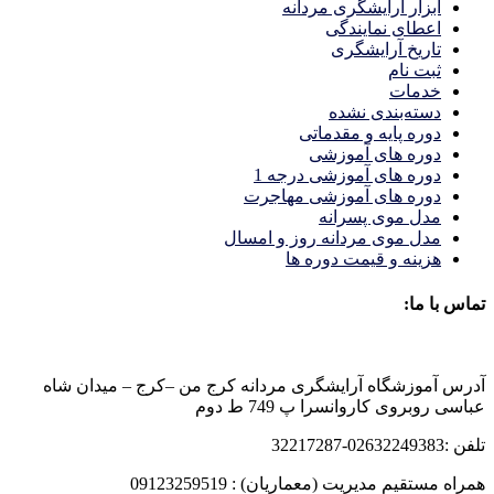
ابزار آرایشگری مردانه
اعطای نمایندگی
تاریخ آرایشگری
ثبت نام
خدمات
دسته‌بندی نشده
دوره پایه و مقدماتی
دوره های آموزشی
دوره های آموزشی درجه 1
دوره های آموزشی مهاجرت
مدل موی پسرانه
مدل موی مردانه روز و امسال
هزینه و قیمت دوره ها
تماس با ما:
آدرس آموزشگاه آرایشگری مردانه کرج من –کرج – میدان شاه
عباسی روبروی کاروانسرا پ 749 ط دوم
تلفن :02632249383-32217287
همراه مستقیم مدیریت (معماریان) : 09123259519