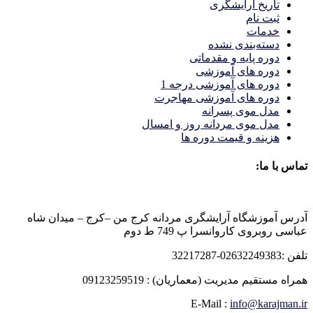
تاریخ آرایشگری
ثبت نام
خدمات
دسته‌بندی نشده
دوره پایه و مقدماتی
دوره های آموزشی
دوره های آموزشی درجه 1
دوره های آموزشی مهاجرت
مدل موی پسرانه
مدل موی مردانه روز و امسال
هزینه و قیمت دوره ها
تماس با ما:
آدرس آموزشگاه آرایشگری مردانه کرج من –کرج – میدان شاه
عباسی روبروی کاروانسرا پ 749 ط دوم
تلفن :02632249383-32217287
همراه مستقیم مدیریت (معماریان) : 09123259519
E-Mail :
info@karajman.ir