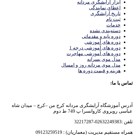
ابزار آرایشگری مردانه
اعطای نمایندگی
تاریخ آرایشگری
ثبت نام
خدمات
دسته‌بندی نشده
دوره پایه و مقدماتی
دوره های آموزشی
دوره های آموزشی درجه 1
دوره های آموزشی مهاجرت
مدل موی پسرانه
مدل موی مردانه روز و امسال
هزینه و قیمت دوره ها
تماس با ما:
آدرس آموزشگاه آرایشگری مردانه کرج من –کرج – میدان شاه
عباسی روبروی کاروانسرا پ 749 ط دوم
تلفن :02632249383-32217287
همراه مستقیم مدیریت (معماریان) : 09123259519