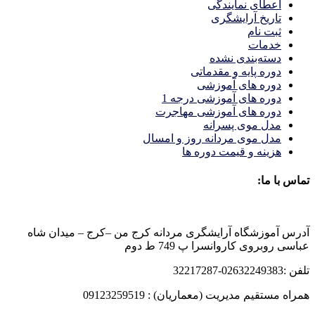
اعطای نمایندگی
تاریخ آرایشگری
ثبت نام
خدمات
دسته‌بندی نشده
دوره پایه و مقدماتی
دوره های آموزشی
دوره های آموزشی درجه 1
دوره های آموزشی مهاجرت
مدل موی پسرانه
مدل موی مردانه روز و امسال
هزینه و قیمت دوره ها
تماس با ما:
آدرس آموزشگاه آرایشگری مردانه کرج من –کرج – میدان شاه
عباسی روبروی کاروانسرا پ 749 ط دوم
تلفن :02632249383-32217287
همراه مستقیم مدیریت (معماریان) : 09123259519