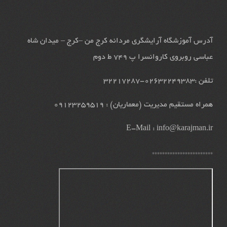
آدرس آموزشگاه آرایشگری مردانه کرج من –کرج – میدان شاه
عباسی روبروی کاروانسرا پ 749 ط دوم
تلفن :02632249383-32217287
همراه مستقیم مدیریت (معماریان) : 09123259519
E-Mail :
info@karajman.ir
************************