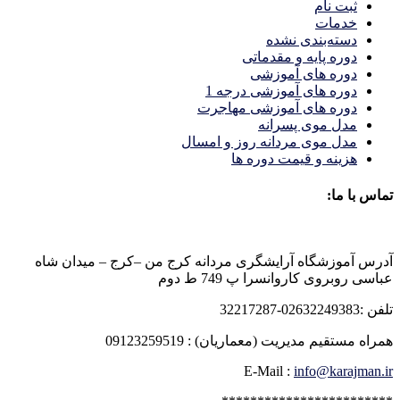
ثبت نام
خدمات
دسته‌بندی نشده
دوره پایه و مقدماتی
دوره های آموزشی
دوره های آموزشی درجه 1
دوره های آموزشی مهاجرت
مدل موی پسرانه
مدل موی مردانه روز و امسال
هزینه و قیمت دوره ها
تماس با ما:
آدرس آموزشگاه آرایشگری مردانه کرج من –کرج – میدان شاه
عباسی روبروی کاروانسرا پ 749 ط دوم
تلفن :02632249383-32217287
همراه مستقیم مدیریت (معماریان) : 09123259519
E-Mail :
info@karajman.ir