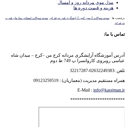
مدل موی مردانه روز و امسال
هزینه و قیمت دوره ها
برچسب ها :
نمونه سوالات آزمون کتبی آرایشگری فنی حرفه ای
,
نمونه سوالات امتحانی سازمان فنی و
حرفه ای
تماس با ما:
آدرس آموزشگاه آرایشگری مردانه کرج من –کرج – میدان شاه
عباسی روبروی کاروانسرا پ 749 ط دوم
تلفن :02632249383-32217287
همراه مستقیم مدیریت (معماریان) : 09123259519
E-Mail :
info@karajman.ir
************************