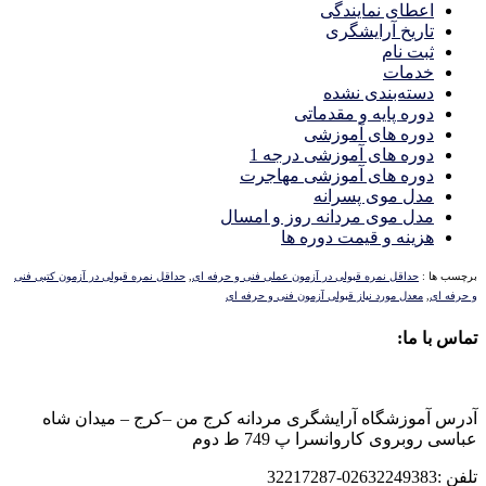
اعطای نمایندگی
تاریخ آرایشگری
ثبت نام
خدمات
دسته‌بندی نشده
دوره پایه و مقدماتی
دوره های آموزشی
دوره های آموزشی درجه 1
دوره های آموزشی مهاجرت
مدل موی پسرانه
مدل موی مردانه روز و امسال
هزینه و قیمت دوره ها
برچسب ها :
حداقل نمره قبولی در آزمون عملی فنی و حرفه ای
,
حداقل نمره قبولی در آزمون کتبی فنی
و حرفه ای
,
معدل مورد نیاز قبولی آزمون فنی و حرفه ای
تماس با ما:
آدرس آموزشگاه آرایشگری مردانه کرج من –کرج – میدان شاه
عباسی روبروی کاروانسرا پ 749 ط دوم
تلفن :02632249383-32217287