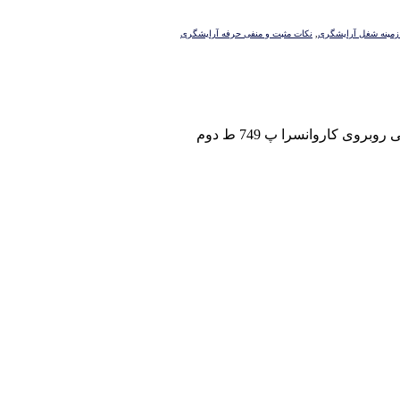
زمینه شغل آرایشگری
,
نکات مثبت و منفی حرفه آرایشگری
ی کاروانسرا پ 749 ط دوم