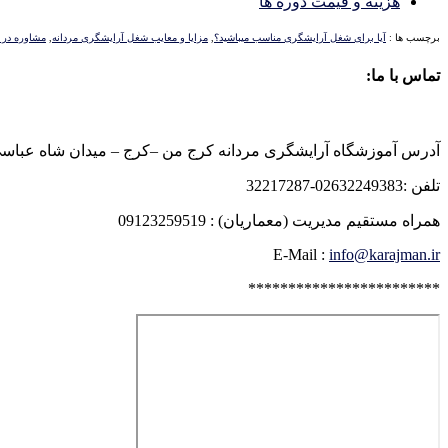
هزینه و قیمت دوره ها
برچسب ها :
آیا برای شغل آرایشگری مناسب میباشید؟
,
مزایا و معایب شغل آرایشگری مردانه
,
مشاوره در 
تماس با ما:
آدرس آموزشگاه آرایشگری مردانه کرج من –کرج – میدان شاه عباسی روبرو
تلفن :02632249383-32217287
همراه مستقیم مدیریت (معماریان) : 09123259519
E-Mail :
info@karajman.ir
************************