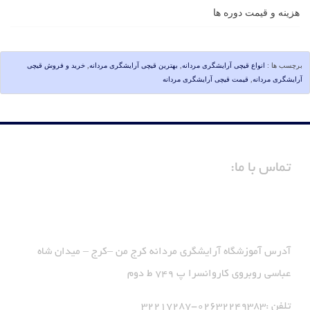
هزینه و قیمت دوره ها
برچسب ها :
انواع قیچی آرایشگری مردانه
,
بهترین قیچی آرایشگری مردانه
,
خرید و فروش قیچی
آرایشگری مردانه
,
قیمت قیچی آرایشگری مردانه
تماس با ما:
آدرس آموزشگاه آرایشگری مردانه کرج من –کرج – میدان شاه
عباسی روبروی کاروانسرا پ 749 ط دوم
تلفن :02632249383-32217287