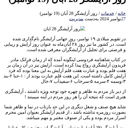
خانه
/
خدمات
/
روز آرایشگر 28 آبان (19 نوامبر)
27
نوامبر 2024
به‌دست
مدیریت
در تقویم میلادی ۱۹ نوامبر، روز جهانی آرایشگر نام‌گذاری شده
است. در کشور ما نیز روز ۲۸ آبان‌ماه به عنوان روز آرایش و زیبایی
و فرصتی برای تجلیل از آرایشگران معرفی شده است.
در کتاب شاهنامه فردوسی اینگونه آمده که از زمان فرانک مادر
فریدون آرایشگری رواج پیدا کرده است، آرایش نیز در آن زمان بر
هفت قلم بوده و عبارت هفت قلم آرایش به این معنا بوده که فرد
آرایش کامل داشته است. این هفت قلم عبارت بودند از : ۱-حنا ۲-بند
۳-وسمه ۴-سرمه ۵-سرخاب ۶-سفیدآب ۷-خال
از دیر باز مردم به ظاهر و چهره خود توجه ویژه داشتند ، آرایشگری
هنری است که نتیجه آن را هر روز مردم در آینه میبینند !
شاید هیچ صنف و شغلِ دیگری در این حد بازتاب در نما و ظاهرِ شما
بصورت روزمره نداشته باشد ، از قدیم آرایشگر بعنوان امین محرم
اسرار مردم بوده و یکی از صنوف معتبر و مهم میباشد.
روز آرایشگر (28 آبان) را به تمامی آرایشگران محترم و کل عوامل