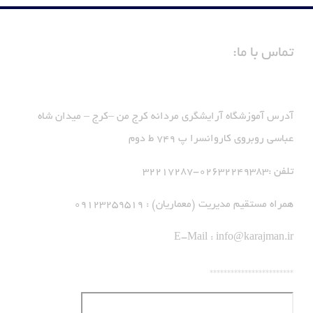
تماس با ما:
آدرس آموزشگاه آرایشگری مردانه کرج من –کرج – میدان شاه
عباسی روبروی کاروانسرا پ 749 ط دوم
تلفن :02632249383-32217287
همراه مستقیم مدیریت (معماریان) : 09123259519
E-Mail :
info@karajman.ir
************************