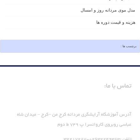
مدل موی مردانه روز و امسال
هزینه و قیمت دوره ها
برچسب ها :
تماس با ما:
آدرس آموزشگاه آرایشگری مردانه کرج من –کرج – میدان شاه
عباسی روبروی کاروانسرا پ 749 ط دوم
تلفن :02632249383-32217287