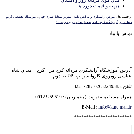
مدل موی مردانه روز و امسال
هزینه و قیمت دوره ها
برچسب ها :
آموزش آرایشگری و پیرایش داماد
,
آموزش متعادل سازی چهره
,
آموزشگاه تخصصی گریم
داماد کرج
,
آموزشگاه گریم داماد
,
متعادل سازی چهره چیست؟
تماس با ما:
آدرس آموزشگاه آرایشگری مردانه کرج من –کرج – میدان شاه
عباسی روبروی کاروانسرا پ 749 ط دوم
تلفن :02632249383-32217287
همراه مستقیم مدیریت (معماریان) : 09123259519
E-Mail :
info@karajman.ir
************************